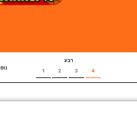
רבע
נופר
1
2
3
4