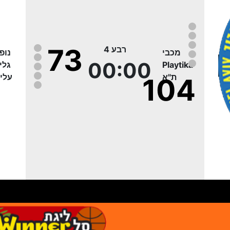
73
רבע 4
מכבי
נופ
00:00
Playtika
גלי
ת"א
עליו
104