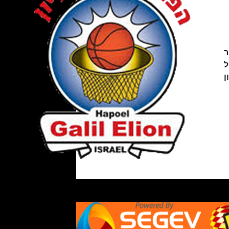
ר
ל
ן