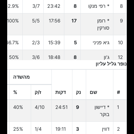
8
* רפי מנקו
8
23:42
3/7
42.9%
9
* רומן
17
17:56
5/5
100%
סורקין
10
גיא פניני
5
15:39
2/3
66.7%
12
ג'ון
8
18:48
3/6
50%
נופר גליל עליון
דיברתולומאו
מהשדה
13
דארן
7
16:18
3/8
37.5%
היליארד
#
שם
נק
דקות
ז/ק
%
15
ג'ייק כהן
7
20:42
3/3
100%
#
שם
נק
דקות
ז/ק
מהשדה
%
1
* דיישון
9
24:51
4/10
40%
5
בוקר
17
סולימאן
7
11:45
2/4
50%
בריימו
2
דווין
3
19:11
1/4
25%