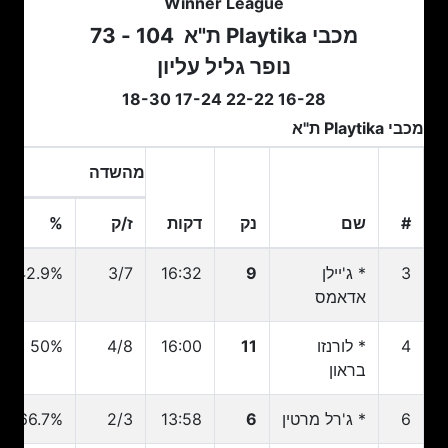
Winner League
מכבי Playtika ת"א
104 - 73
נופר גליל עליון
16-28 22-22 17-24 18-30
מכבי Playtika ת"א
מהשדה
2 
#
שם
נק
דקות
ז/ק
%
#
שם
נק
דקות
ז/ק
מהשדה
%
2 
3
* ג'יילן
9
16:32
3/7
42.9%
אדאמס
4
* לורנזו
11
16:00
4/8
50%
בראון
6
* ג'רל מרטין
6
13:58
2/3
66.7%