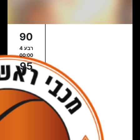
90
רבע 4
00:00
95