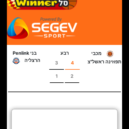
רבע
בני Penlink
מכבי
הרצליה
תפוזינה ראשל"צ
3
4
1
2