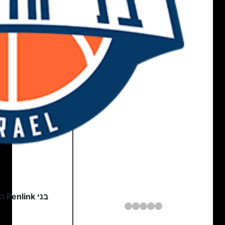
בני Penlink הרצליה