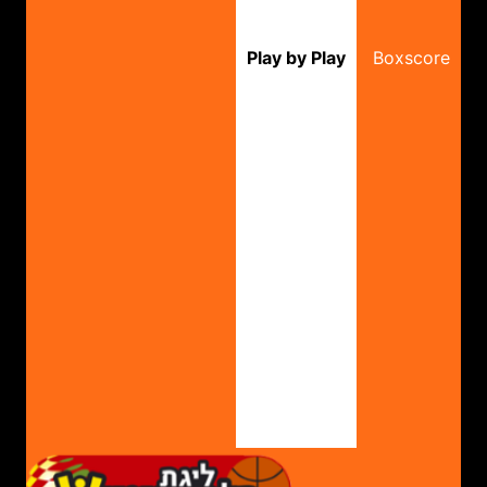
Play by Play
Boxscore