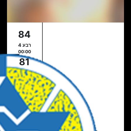
84
רבע 4
00:00
81