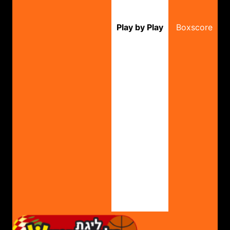
Play by Play
Boxscore