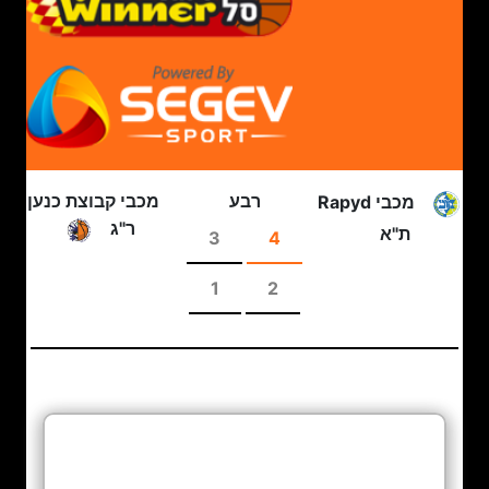
רבע
מכבי קבוצת כנען
מכבי Rapyd
ר"ג
ת"א
3
4
1
2