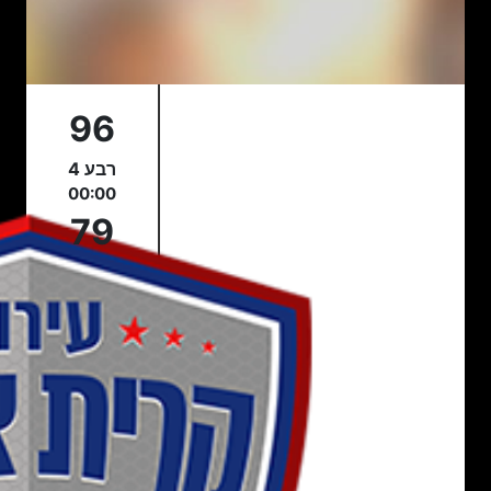
96
רבע 4
00:00
79