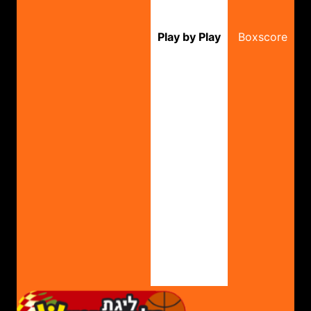
Play by Play
Boxscore