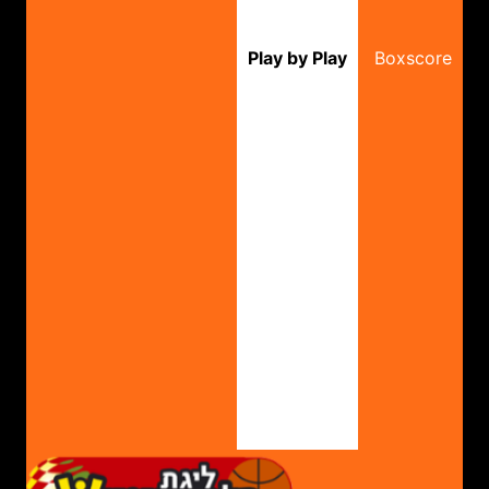
Play by Play
Boxscore