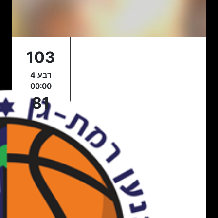
103
רבע 4
00:00
81