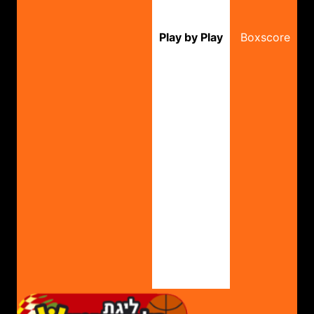
Play by Play
Boxscore