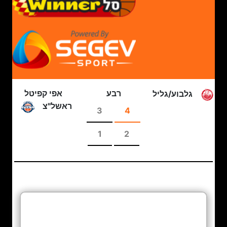
רבע
אפי קפיטל
גלבוע/גליל
ראשל"צ
3
4
1
2