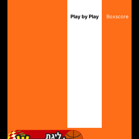
Play by Play
Boxscore