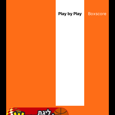
Play by Play
Boxscore