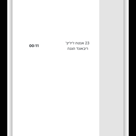
23 אנטה ז'יז'יץ'
00:11
ריבאונד הגנה