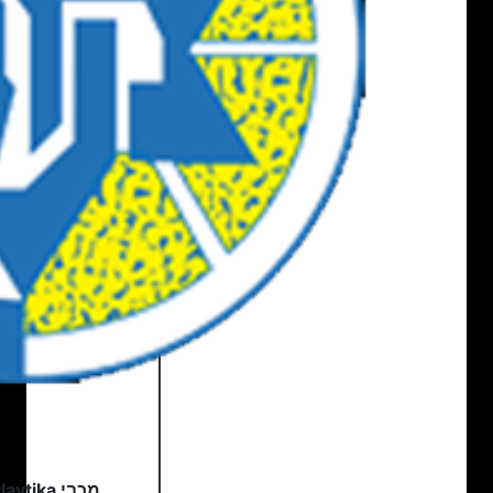
מכבי Playtika ת"א