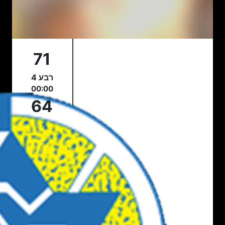
71
רבע 4
00:00
64