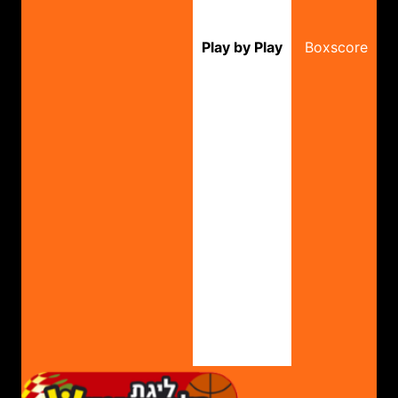
Play by Play
Boxscore