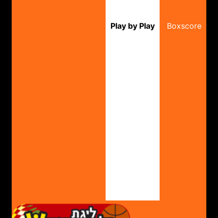
Play by Play
Boxscore