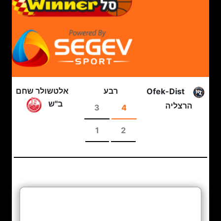
רבע
אלטשולר שחם
Ofek-Dist
ב"ש
הרצליה
3
4
1
2