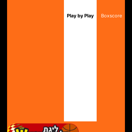
Play by Play
Boxscore