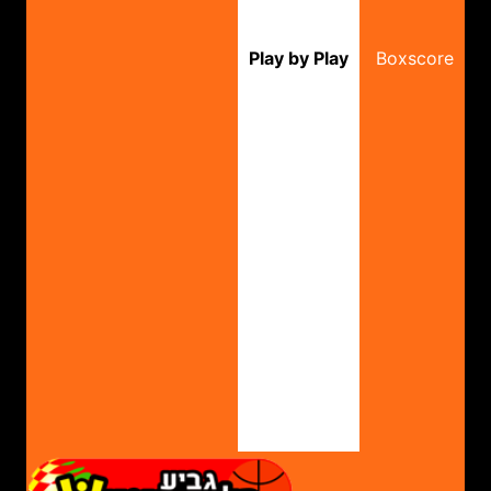
Play by Play
Boxscore