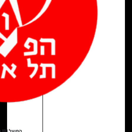
הפועל IBI ת"א