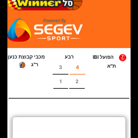
רבע
מכבי קבוצת כנען
הפועל IBI
ר"ג
ת"א
3
4
1
2