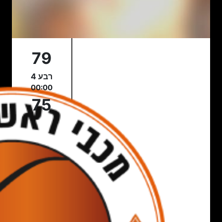
79
רבע 4
00:00
75