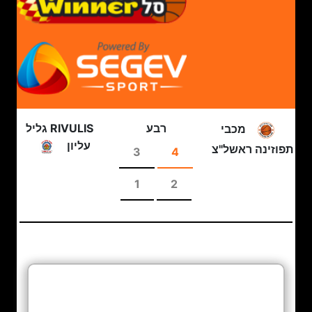
רבע
RIVULIS גליל
מכבי
עליון
תפוזינה ראשל"צ
3
4
1
2