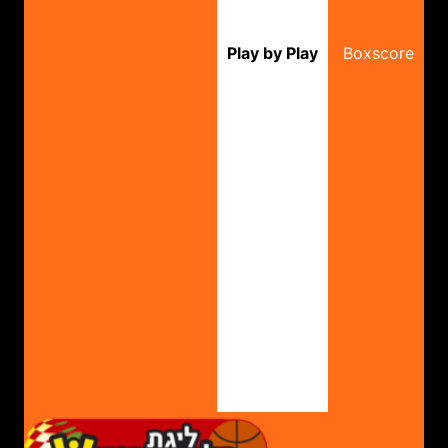
Play by Play
Boxscore