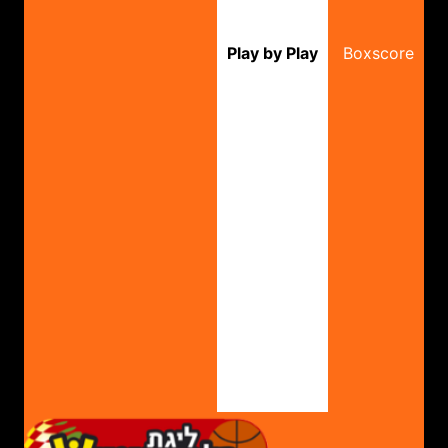
Play by Play
Boxscore