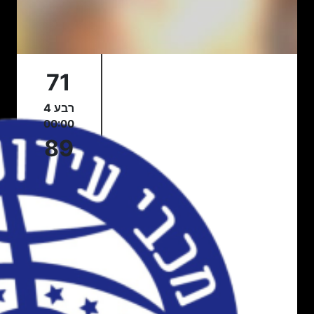
71
רבע 4
00:00
89