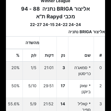
Winner League
אליצור BRIGA נתניה
88 - 94
מכבי Rapyd ת"א
24-24 24-22 24-15 22-27
אליצור BRIGA נתניה
מהשדה
2 נק
#
שם
נק
דקות
ז/ק
%
ז
#
שם
נק
דקות
ז/ק
מהשדה
%
2 נק
ז
0
* סמאג'ה
3
21:01
1/5
20%
4
כריסטון
2
* שאק
17
29:51
5/10
50%
7
ביוקנן
3
* קאליל
14
21:52
5/9
55.6%
9
ספיר