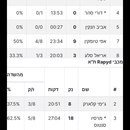
4
* דורי סהר
0
13:53
0/1
0%
1
5
אביב הנקין
0
00:27
0/0
0%
0
7
אפי טיומקין
9
23:34
4/8
50%
4
8
אריאל סלע
3
20:03
1/3
33.3%
2
מכבי Rapyd ת"א
9
עידו שבת
0
00:00
0/0
0%
0
מהשדה
13
בוריס
0
00:19
0/0
0%
0
#
שם
נק
דקות
ז/ק
%
בוגוסלבסקי
#
שם
נק
דקות
ז/ק
מהשדה
%
2
ג'ימי קלארק
8
20:51
3/8
37.5%
23
* אוטיס
26
27:39
10/14
71.4%
8
פרייז'ר
3
* מרסיו
18
27:04
5/8
62.5%
סנטוס
32
ניקו
2
20:11
0/4
0%
3