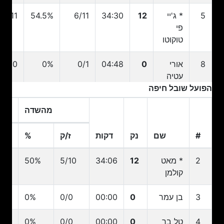
5
* ג'יי
12
34:30
6/11
54.5%
6/11
פי
טוקוטו
8
אורי
0
04:48
0/1
0%
0/0
עטיה
הפועל שובל חיפה
11
בן
12
29:56
3/11
27.3%
3/6
מהשדה
שונגו
#
שם
נק
דקות
ז/ק
%
ז
13
* אייל
5
09:40
2/4
50%
1/2
הראל
#
שם
נק
דקות
ז/ק
מהשדה
%
ז
2
* מאט
12
34:06
5/10
50%
10
קולמן
14
אורי
0
00:00
0/0
0%
0/0
עובדיה
3
בן עמר
0
00:00
0/0
0%
0
24
עידן
0
01:04
0/0
0%
0/0
4
טל בר
0
00:00
0/0
0%
0
אלבר