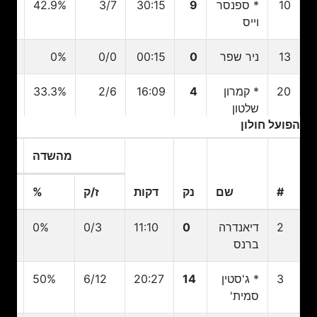
10
* ספנסר
9
30:15
3/7
42.9%
0/1
וייס
13
ניר שפר
0
00:15
0/0
0%
0/0
20
* קמרון
4
16:09
2/6
33.3%
2/4
שלטון
הפועל חולון
21
* ג'סטין
0
08:48
0/2
0%
0/2
מהשדה
בריגס
#
שם
נק
דקות
ז/ק
%
ז
/11
50%
8/16
36:55
18
*
22
מרסלוס
#
שם
נק
דקות
ז/ק
מהשדה
%
ז
2
דיאנדרה
0
11:10
0/3
0%
2
ארלינגטון
ברנס
23
מוריאל
7
21:19
3/5
60%
2/3
3
* ג'סטין
14
20:27
6/12
50%
12
לוטאטי
סמית'
25
אבישי
0
00:00
0/0
0%
0/0