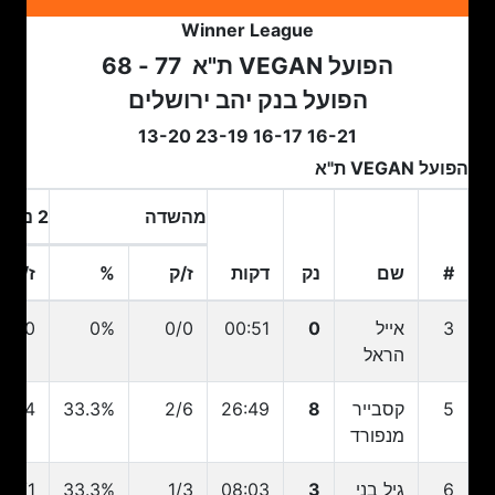
Winner League
הפועל VEGAN ת"א
77 - 68
הפועל בנק יהב ירושלים
16-21 16-17 23-19 13-20
הפועל VEGAN ת"א
מהשדה
2 נק
#
שם
נק
דקות
ז/ק
%
ז/ק
#
שם
נק
דקות
ז/ק
מהשדה
%
2 נק
ז/ק
3
אייל
0
00:51
0/0
0%
0/0
הראל
5
קסבייר
8
26:49
2/6
33.3%
1/4
מנפורד
6
גיל בני
3
08:03
1/3
33.3%
0/1