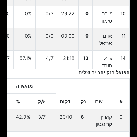
10
* בר
0
29:22
0/3
0%
0/0
טימור
11
אדם
0
00:00
0/0
0%
0/0
אריאל
14
ג'יילן
13
21:18
4/7
57.1%
4/7
הורד
הפועל בנק יהב ירושלים
20
עידן
0
11:25
0/2
0%
0/2
מהשדה
זלמנסון
#
שם
נק
דקות
ז/ק
%
ז
31
נבות
0
00:27
0/0
0%
0/0
ינאי
#
שם
נק
דקות
ז/ק
מהשדה
%
ז
0
קאדין
6
23:10
3/7
42.9%
/5
קרינגטון
3/7
37.5%
3/8
25:29
6
*
32
צ'ינאנו