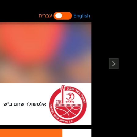
English
עברית
אלטשולר שחם ב"ש