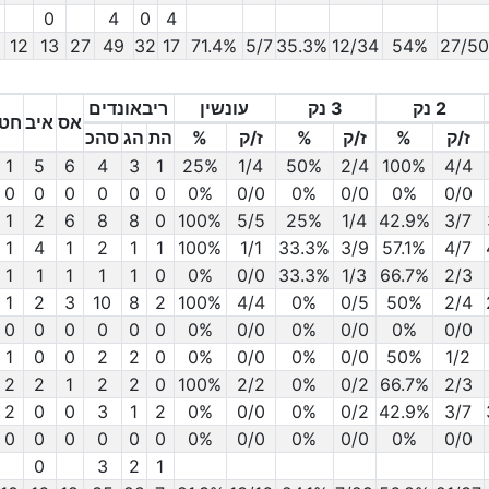
0
4
0
4
12
13
27
49
32
17
71.4%
5/7
35.3%
12/34
54%
27/5
2 נק
3 נק
עונשין
ריבאונדים
אס
איב
חט
ז/ק
%
ז/ק
%
ז/ק
%
הת
הג
סהכ
ז/ק
4/4
2 נק
%
100%
ז/ק
2/4
3 נק
%
50%
ז/ק
1/4
עונשין
%
25%
1
הת
3
הג
4
ריבאונדים
סהכ
6
אס
5
איב
1
חט
0
0
0
0
0
0
0%
0/0
0%
0/0
0%
0/0
1
2
6
8
8
0
100%
5/5
25%
1/4
42.9%
3/7
1
4
1
2
1
1
100%
1/1
33.3%
3/9
57.1%
4/7
1
1
1
1
1
0
0%
0/0
33.3%
1/3
66.7%
2/3
1
2
3
10
8
2
100%
4/4
0%
0/5
50%
2/4
0
0
0
0
0
0
0%
0/0
0%
0/0
0%
0/0
1
0
0
2
2
0
0%
0/0
0%
0/0
50%
1/2
2
2
1
2
2
0
100%
2/2
0%
0/2
66.7%
2/3
2
0
0
3
1
2
0%
0/0
0%
0/2
42.9%
3/7
0
0
0
0
0
0
0%
0/0
0%
0/0
0%
0/0
0
3
2
1