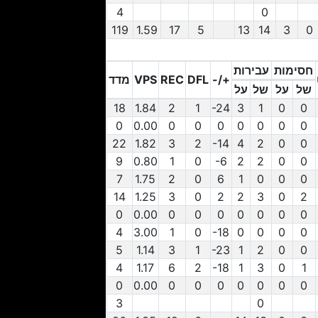
4
0
119
1.59
17
5
13
14
3
0
חסימות
עבירות
+/-
DFL
REC
VPS
מדד
של
על
של
על
0
של
0
על
חסימות
1
של
3
על
עבירות
+/-
-24
1
DFL
2
REC
1.84
VPS
18
מדד
0
0.00
0
0
0
0
0
0
0
22
1.82
3
2
-14
4
2
0
0
9
0.80
1
0
-6
2
2
0
0
7
1.75
2
0
6
1
0
0
0
14
1.25
3
0
2
2
3
0
2
0
0.00
0
0
0
0
0
0
0
4
3.00
1
0
-18
0
0
0
0
5
1.14
3
1
-23
1
2
0
0
4
1.17
6
2
-18
1
3
0
1
0
0.00
0
0
0
0
0
0
0
3
0