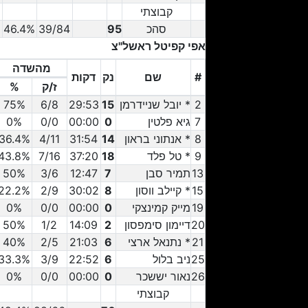
קבוצתי
סהכ
95
39/84
46.4%
0
אפי קפיטל ראשל"צ
מהשדה
#
שם
נק
דקות
ז/ק
%
#
2
שם
* יובל שניידרמן
נק
15
דקות
29:53
ז/ק
6/8
מהשדה
%
75%
7
גיא פלטין
0
00:00
0/0
0%
8
* אנתוני בראון
14
31:54
4/11
36.4%
9
* טל פלד
18
37:20
7/16
43.8%
13
תמיר סבן
7
12:47
3/6
50%
15
* קיילב ווסון
8
30:02
2/9
22.2%
19
מייק קמינצקי
0
00:00
0/0
0%
20
דיימון סימפסון
2
14:09
1/2
50%
21
* נתנאל ארצי
6
21:03
2/5
40%
25
ניב בלול
6
22:52
3/9
33.3%
26
נאור יששכר
0
00:00
0/0
0%
קבוצתי