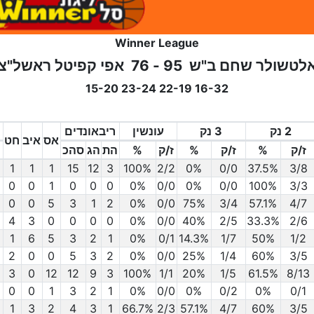
Winner League
לטשולר שחם ב"ש
95 - 76
אפי קפיטל ראשל"צ
16-32 22-19 23-24 15-20
2 נק
3 נק
עונשין
ריבאונדים
אס
איב
חט
ז/ק
%
ז/ק
%
ז/ק
%
הת
הג
סהכ
ז/ק
3/8
2 נק
%
37.5%
ז/ק
0/0
3 נק
%
0%
ז/ק
2/2
%
עונשין
100%
3
הת
12
הג
15
ריבאונדים
סהכ
1
אס
1
איב
1
חט
0
0
1
0
0
0
0%
0/0
0%
0/0
100%
3/3
0
0
5
3
1
2
0%
0/0
75%
3/4
57.1%
4/7
4
3
0
0
0
0
0%
0/0
40%
2/5
33.3%
2/6
1
6
5
3
2
1
0%
0/1
14.3%
1/7
50%
1/2
2
0
0
5
3
2
0%
0/0
25%
1/4
60%
3/5
3
0
12
12
9
3
100%
1/1
20%
1/5
61.5%
8/13
0
0
1
3
2
1
0%
0/0
0%
0/2
0%
0/1
1
3
2
4
3
1
66.7%
2/3
57.1%
4/7
60%
3/5