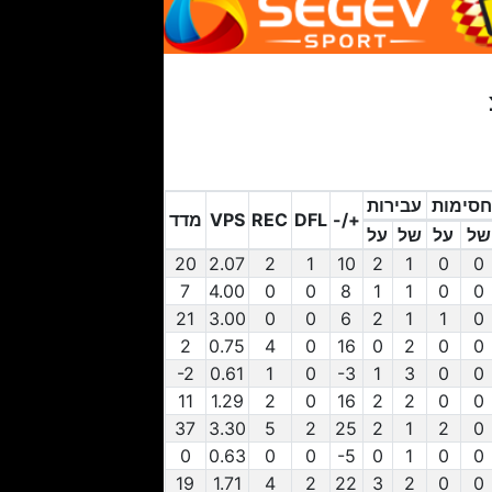
חסימות
עבירות
+/-
DFL
REC
VPS
מדד
של
על
של
על
0
של
0
על
חסימות
1
של
2
עבירות
על
10
+/-
1
DFL
2
REC
VPS
2.07
20
מדד
7
4.00
0
0
8
1
1
0
0
21
3.00
0
0
6
2
1
1
0
2
0.75
4
0
16
0
2
0
0
-2
0.61
1
0
-3
1
3
0
0
11
1.29
2
0
16
2
2
0
0
37
3.30
5
2
25
2
1
2
0
0
0.63
0
0
-5
0
1
0
0
19
1.71
4
2
22
3
2
0
0