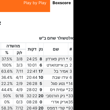
Play by Play
Boxscore
א
אלטשולר שחם ב"ש
מהשדה
#
שם
נק
דקות
ז/ק
%
#
0
שם
* דרק פארדון
8
נק
דקות
24:25
ז/ק
3/8
מהשדה
%
37.5%
2
בן אייזנהארט
6
10:01
3/3
100%
3
אמיר בל
17
22:41
7/11
63.6%
6
עידו שבת
10
20:44
4/11
36.4%
14
* נטע סגל
5
26:28
2/9
22.2%
22
* עמית זיס
9
28:02
4/9
44.4%
33
* ניק הורנסבי
20
32:22
9/18
50%
35
אריק אדרי
0
08:28
0/3
0%
93
* קודי דמפס
20
26:49
7/12
58.3%