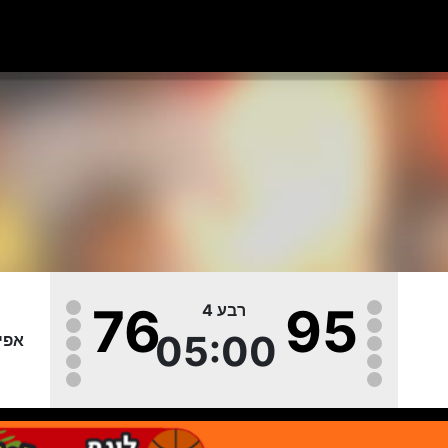
76
95
רבע 4
05:00
אפי