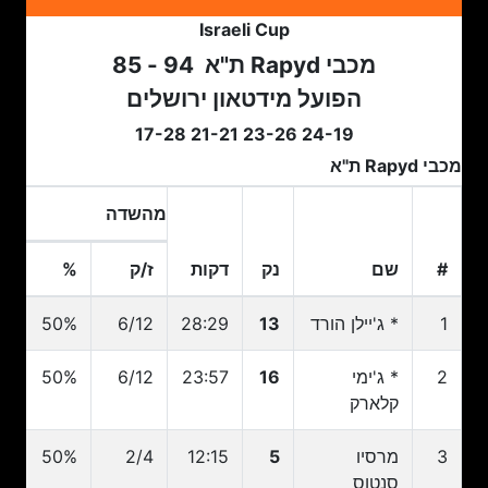
Israeli Cup
מכבי Rapyd ת"א
94 - 85
הפועל מידטאון ירושלים
24-19 23-26 21-21 17-28
מכבי Rapyd ת"א
מהשדה
2 נק
#
שם
נק
דקות
ז/ק
%
#
שם
נק
דקות
ז/ק
מהשדה
%
2 נק
1
* ג'יילן הורד
13
28:29
6/12
50%
2
* ג'ימי
16
23:57
6/12
50%
קלארק
3
מרסיו
5
12:15
2/4
50%
סנטוס