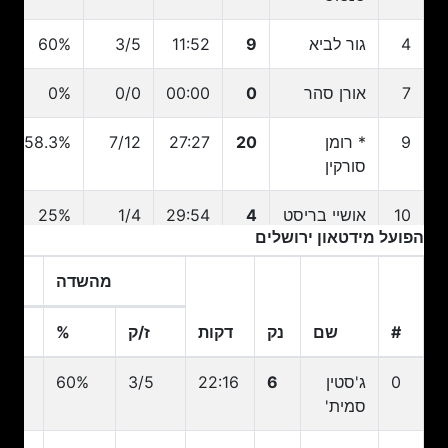
4
גור לביא
9
11:52
3/5
60%
7
אורן סהר
0
00:00
0/0
0%
9
* רומן
20
27:27
7/12
58.3%
סורקין
10
אושיי בריסט
4
29:54
1/4
25%
הפועל מידטאון ירושלים
11
* וויל ריימן
0
11:00
0/2
0%
מהשדה
12
ג'ון
0
11:04
0/4
0%
#
שם
נק
דקות
ז/ק
%
ז
דיברתולומאו
#
שם
נק
דקות
ז/ק
מהשדה
%
ז
0
ג'סטין
6
22:16
3/5
60%
/5
13
תמיר גולד
0
00:00
0/0
0%
סמית'
21
* ג'ף דאוטין
19
25:40
8/11
72.7%