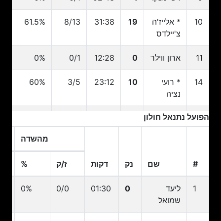
10
* אלייז'ה
19
31:38
8/13
61.5%
6/8
צ'יילדס
11
ארון ווילר
0
12:28
0/1
0%
0/0
14
* רועי
10
23:12
3/5
60%
1/1
נציה
הפועל נתנאל חולון
15
קמרון
16
28:42
4/10
40%
2/5
הנרי
מהשדה
21
* ניק
4
20:08
2/4
50%
2/4
#
שם
נק
דקות
ז/ק
%
אונגנדה
#
שם
נק
דקות
ז/ק
מהשדה
%
1
ליעד
0
01:30
0/0
0%
0
25
גיל
0
02:08
0/1
0%
0/1
שמואל
נויוביץ'