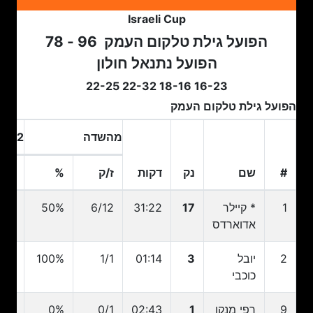
Israeli Cup
הפועל גילת טלקום העמק
96 - 78
הפועל נתנאל חולון
16-23 18-16 22-32 22-25
הפועל גילת טלקום העמק
מהשדה
2 נק
#
שם
נק
דקות
ז/ק
%
ז/ק
#
שם
נק
דקות
ז/ק
מהשדה
%
2 נק
ז/ק
1
* קיילר
17
31:22
6/12
50%
4/7
אדוארדס
2
יובל
3
01:14
1/1
100%
0/0
כוכבי
9
רפי מנקו
1
02:43
0/1
0%
0/0