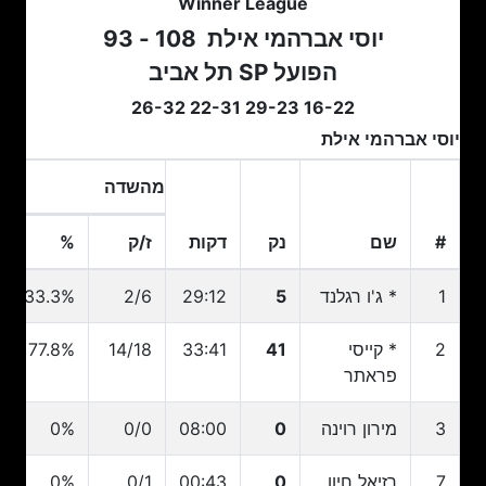
Winner League
יוסי אברהמי אילת
108 - 93
הפועל SP תל אביב
16-22 29-23 22-31 26-32
יוסי אברהמי אילת
מהשדה
2 נק
#
שם
נק
דקות
ז/ק
%
#
שם
נק
דקות
ז/ק
מהשדה
%
2 נק
1
* ג'ו רגלנד
5
29:12
2/6
33.3%
2
* קייסי
41
33:41
14/18
77.8%
פראתר
3
מירון רוינה
0
08:00
0/0
0%
7
רזיאל חיון
0
00:43
0/1
0%