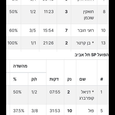
8
חואקין
3
11:23
1/2
50%
שוכמן
10
רועי הובר
7
15:54
3/5
60%
13
* בן קרטר
2
21:26
1/1
100%
הפועל SP תל אביב
18
צוף בן
0
00:58
0/0
0%
משה
מהשדה
22
* מארקל
23
30:48
7/12
58.3%
#
שם
נק
דקות
ז/ק
%
ז
בראון
#
שם
נק
דקות
ז/ק
מהשדה
%
ז
1
* דניאל
2
07:55
1/2
50%
2
32
* ג'וש ניבו
20
25:33
8/12
66.7%
קופרברג
77
עידו הראל
0
00:00
0/0
0%
5
פול
10
31:53
3/8
37.5%
2