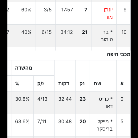
9
יונתן
7
17:57
3/5
60%
2/2
מור
10
* בר
21
34:12
6/15
40%
2/7
טימור
מכבי חיפה
11
* ים
12
32:58
5/10
50%
3/8
מדר
מהשדה
17
איתן
0
00:00
0/0
0%
0/0
#
שם
נק
דקות
ז/ק
%
ז
דרוט
#
שם
נק
דקות
ז/ק
מהשדה
%
ז
0
* כריס
23
32:44
4/13
30.8%
10
18
רז אדם
4
25:39
1/5
20%
1/2
דאו
30
* רג'י
12
32:55
5/16
31.3%
3/7
5
* מייקל
20
30:48
7/11
63.6%
6
אפשואו
בריסקר
44
לוטן
0
00:00
0/0
0%
0/0