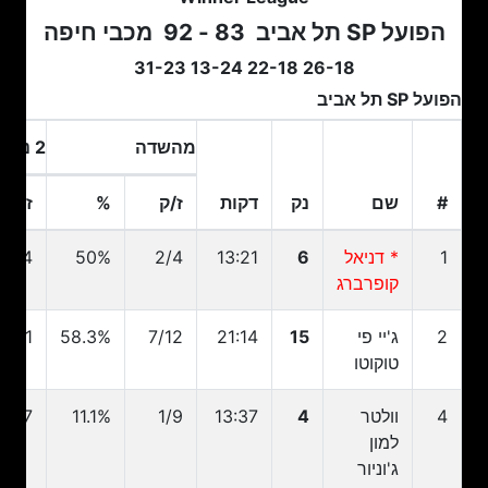
הפועל SP תל אביב
83 - 92
מכבי חיפה
26-18 22-18 13-24 31-23
הפועל SP תל אביב
מהשדה
2 נק
#
שם
נק
דקות
ז/ק
%
ז/ק
#
שם
נק
דקות
ז/ק
מהשדה
%
2 נק
ז/ק
1
* דניאל
6
13:21
2/4
50%
2/4
קופרברג
2
ג'יי פי
15
21:14
7/12
58.3%
7/11
טוקוטו
4
וולטר
4
13:37
1/9
11.1%
1/7
למון
ג'וניור